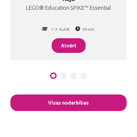
LEGO® Education SPIKE™ Essential
1.-3. KLASE
40 min.
Atvērt
Visas nodarbības