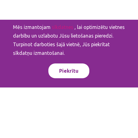
Mēs izmantojam
sīkdatnes
, lai optimizētu vietnes
darbību un uzlabotu Jūsu lietošanas pieredzi.
Turpinot darboties šajā vietnē, Jūs piekrītat
sīkdatņu izmantošanai.
Piekrītu
Sazinies ar mums
Brīvības 224, 1 korpuss
Rīga, LV-1039, Latvija